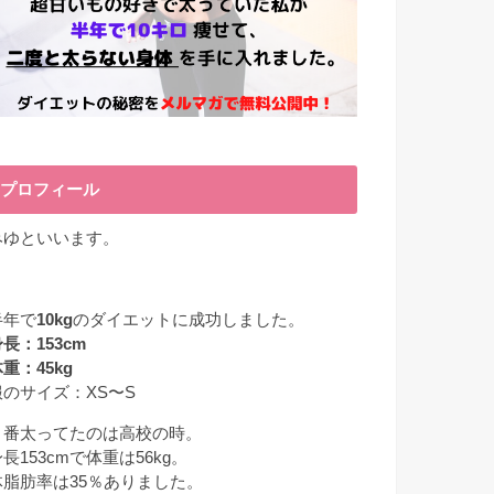
プロフィール
みゆといいます。
半年で
10kg
のダイエットに成功しました。
長：153cm
重：45kg
服のサイズ：XS〜S
１番太ってたのは高校の時。
長153cmで体重は56kg。
体脂肪率は35％ありました。