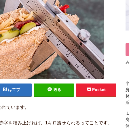
はてブ
送る
Pocket
身
体
言われています。
身
ーの赤字を積み上げれば、1キロ痩せられるってことです。