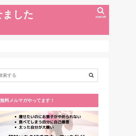
せました
search
無料メルマガやってます！