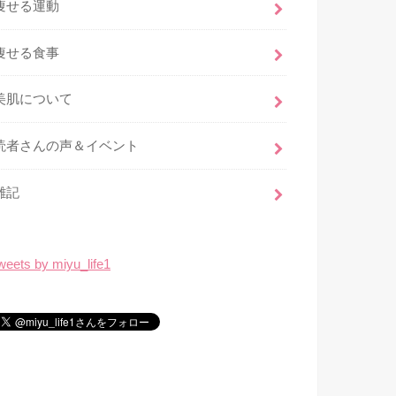
痩せる運動
痩せる食事
美肌について
読者さんの声＆イベント
雑記
weets by miyu_life1