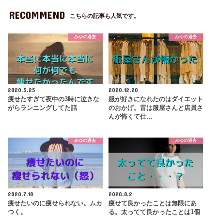
RECOMMEND
こちらの記事も人気です。
みゆの過去
みゆの過去
2020.5.25
2020.12.20
痩せたすぎて夜中の3時に泣きな
服が好きになれたのはダイエット
がらランニングしてた話
のおかげ。昔は服屋さんと店員さ
んが怖くて仕…
みゆの過去
みゆの過去
2020.7.18
2020.8.2
痩せたいのに痩せられない。ムカ
痩せて良かったことは無限にあ
つく。
る。太ってて良かったことは1個