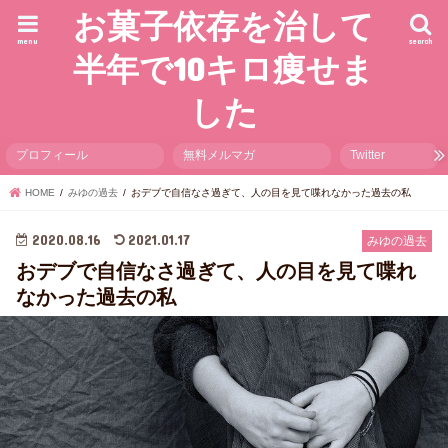
お菓子依存を治して
menu
search
半年で10キロ痩せま
した
プロフィール
無料メルマガ
Twitter
HOME
みゆの過去
おデブで自信なさ過ぎて、人の目を見て喋れなかった過去の私
2020.08.16
2021.01.17
みゆの過去
おデブで自信なさ過ぎて、人の目を見て喋れ
なかった過去の私