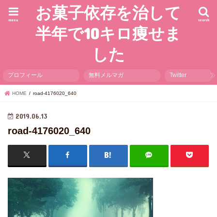
お菓子依存を治して
menu
search
半年で10キロ痩せま
した
プロフィール
無料メルマガ
Twitter
HOME
road-4176020_640
2019.06.13
road-4176020_640