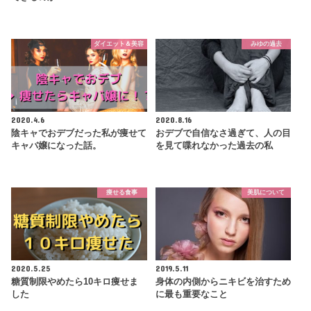
ダイエット＆美容
みゆの過去
2020.4.6
2020.8.16
陰キャでおデブだった私が痩せて
おデブで自信なさ過ぎて、人の目
キャバ嬢になった話。
を見て喋れなかった過去の私
痩せる食事
美肌について
2020.5.25
2019.5.11
糖質制限やめたら10キロ痩せま
身体の内側からニキビを治すため
した
に最も重要なこと