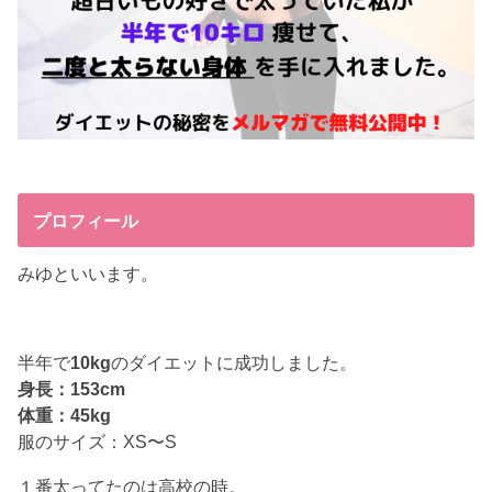
プロフィール
みゆといいます。
半年で
10kg
のダイエットに成功しました。
身長：153cm
体重：45kg
服のサイズ：XS〜S
１番太ってたのは高校の時。