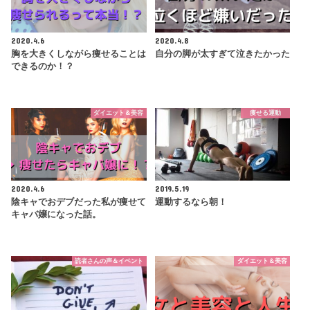
2020.4.6
2020.4.8
胸を大きくしながら痩せることは
自分の脚が太すぎて泣きたかった
できるのか！？
ダイエット＆美容
痩せる運動
2020.4.6
2019.5.19
陰キャでおデブだった私が痩せて
運動するなら朝！
キャバ嬢になった話。
読者さんの声＆イベント
ダイエット＆美容