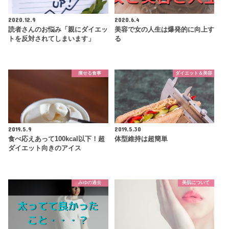
2020.12.9
2020.6.4
読者さんのお悩み「親にダイエッ
美容で女の人生は爆発的に向上す
トを反対されてしまいます」
る
痩せる食事
ダイエット＆美容
2019.5.9
2019.5.30
食べ応えあって100kcal以下！超
体型維持は超簡単
ダイエット向きのアイス
みゆの過去
美肌について